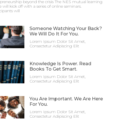
epreneurship beyond the crisis The NES mutual learning
 will kick off with a series of online seminars.
cipants will
Someone Watching Your Back?
We Will Do It For You.
Lorem Ipsum Dolor Sit Amet,
Consectetur Adipiscing Elit
Knowledge Is Power. Read
Books To Get Smart.
Lorem Ipsum Dolor Sit Amet,
Consectetur Adipiscing Elit
You Are Important. We Are Here
For You.
Lorem Ipsum Dolor Sit Amet,
Consectetur Adipiscing Elit