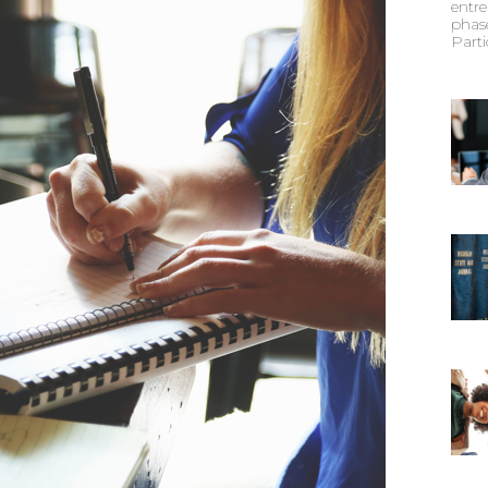
entr
phase
Parti