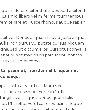
quam dolor eleifend ultricies. Sed eleifend
. Etiam id libero vel mi fermentum tempus.
orem ornare et. Fusce rhoncus augue sapien,
it vel. Donec aliquam risus id justo aliquet
 nulla non purus vulputate cursus. Aliquam
agna. Sed ut dictum eros. Curabitur convallis
penatibus et magnis dis parturient montes,
rpis sit amet convallis.
ta ipsum ut, interdum elit. liquam et
l consequ.
mpus justo at volutpat. Mauris vel
t tristique euismod. Aenean Nulla
ingilla vel, aliquet Donec quam felis,
ximus. Phasellus volutpat eros lacinia neque
na eget mi dapibus sagittis ac sed odio.