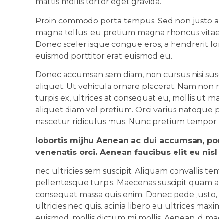
mattis mollis tortor eget gravida.
Proin commodo porta tempus. Sed non justo ali
magna tellus, eu pretium magna rhoncus vitae
Donec sceler isque congue eros, a hendrerit l
euismod porttitor erat euismod eu.
Donec accumsan sem diam, non cursus nisi suscip
aliquet. Ut vehicula ornare placerat. Nam non
turpis ex, ultrices at consequat eu, mollis ut m
aliquet diam vel pretium. Orci varius natoque 
nascetur ridiculus mus. Nunc pretium tempor tu
lobortis mijhu Aenean ac dui accumsan, por
venenatis orci. Aenean faucibus elit eu nis
nec ultricies sem suscipit. Aliquam convallis te
pellentesque turpis. Maecenas suscipit quam a
consequat massa quis enim. Donec pede justo, fr
ultricies nec quis. acinia libero eu ultrices ma
euismod, mollis dictum mi mollis. Aenean id mag