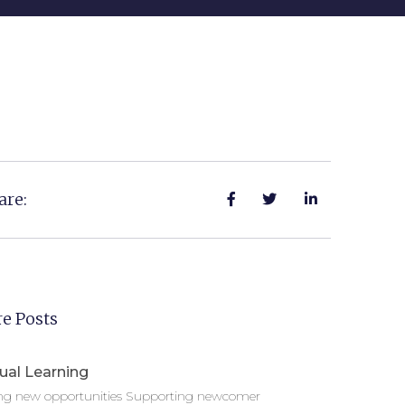
are:
e Posts
ual Learning
ing new opportunities Supporting newcomer