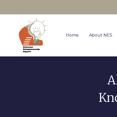
Home
About NES
A
Kno