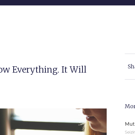
Sh
w Everything. It Will
Mor
Mut
Seiz