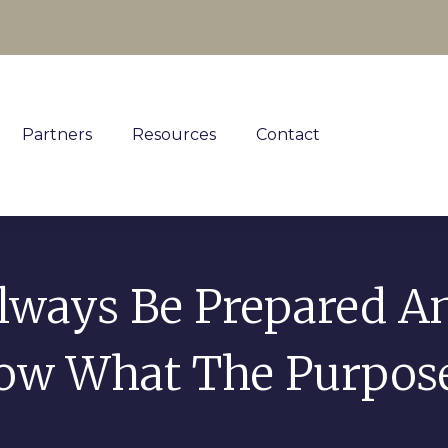
Partners
Resources
Contact
lways Be Prepared A
w What The Purpose