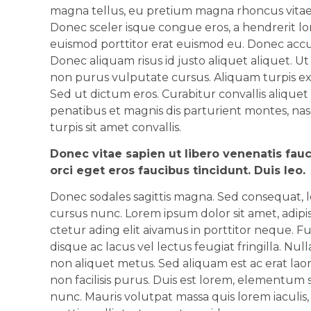
magna tellus, eu pretium magna rhoncus vitae
Donec sceler isque congue eros, a hendrerit l
euismod porttitor erat euismod eu. Donec accum
Donec aliquam risus id justo aliquet aliquet. U
non purus vulputate cursus. Aliquam turpis ex,
Sed ut dictum eros. Curabitur convallis aliquet
penatibus et magnis dis parturient montes, n
turpis sit amet convallis.
Donec vitae sapien ut libero venenatis fauc
orci eget eros faucibus tincidunt. Duis leo.
Donec sodales sagittis magna. Sed consequat, 
cursus nunc. Lorem ipsum dolor sit amet, adipis
ctetur ading elit aivamus in porttitor neque. F
disque ac lacus vel lectus feugiat fringilla. Nu
non aliquet metus. Sed aliquam est ac erat laore
non facilisis purus. Duis est lorem, elementum 
nunc. Mauris volutpat massa quis lorem iaculi