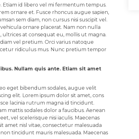
. Etiam id libero vel mi fermentum tempus.
orem ornare et. Fusce rhoncus augue sapien,
san sem diam, non cursus nisi suscipit vel.
t vehicula ornare placerat. Nam non nulla
 ultrices at consequat eu, mollis ut magna.
 diam vel pretium. Orci varius natoque
ascetur ridiculus mus. Nunc pretium tempor
ibus. Nullam quis ante. Etiam sit amet
leo eget bibendum sodales, augue velit
cing elit. Lorem ipsum dolor sit amet, cons
usce lacinia rutrum magna id tincidunt.
llam mattis sodales dolor a faucibus. Aenean
et, vel scelerisque nisi iaculis. Maecenas
sit amet nisl vitae, consectetur malesuada
s, non tincidunt mauris malesuada. Maecenas